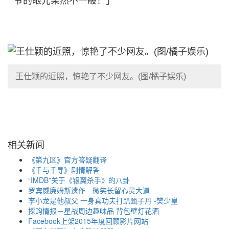
爷的眼光果然不一般！」
王仕颖的近照，惊艳了不少网友。(图/橘子娱乐)
相关新闻
《第九区》官方答疑翻译
《千与千寻》剧情解答
“IMDB”关于《银翼杀手》的八卦
罗宾威廉姆斯遗作 微笑长留心灵大道
李小龙是他叔父 一身真功夫打趴甄子丹 -樊少皇
採购情报－星战周边趣味品 背包壁灯花洒
Facebook上架2015年度回顾影片网站