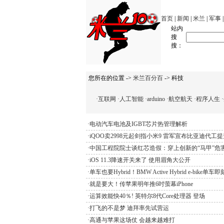
首页
|
新闻
|
米兰
|
军事
站内
搜
搜：
您所在的位置 ->
米兰百分百
-> 科技
·互联网
·人工智能
·arduino
·航空航天
·程序人生
·电动汽车电池及IGBT芯片热管理解析
·iQOO卖2998元起剑指小米9 雷军宣布比亚迪代工
·中国工程院院士谈红芯造假：穿上创新的“马甲”危
·iOS 11.3降速开关来了 使用眉角大公开
·单车也要Hybrid！BMW Active Hybrid e-bike单
·就是要大！传苹果明年推6吋萤幕iPhone
·运算效能快40％! 英特尔8代Core处理器 登场
·打飞的不是梦 迪拜率先试营运
·高通与苹果这场仗 会越来越难打