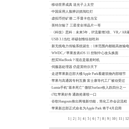
·移动世界成真 送光子上太空
·中国采用人脸辨识抓闯红灯
·虚拟币挖矿潮 二手显卡也当宝
·英特尔输了 三星变全球晶片一哥
·《科技》思科：未来5年，IP流量增3倍、VR／AR暴
·USB 3.1当红 祥硕创惟钰创吃补
·新无线电力传输系统诞生：1米范围内都能高效输
·WWDC／苹果发表iOS 11 控制中心改头换面
·想买MacBook？现在是最差时机
·伺服器处理器 仍是英特尔天下
·走进苹果新总部大楼Apple Park看建筑物内部细节
·苹果与高通因专利互撕 富士康等代工厂被动受过
·Lumia手机“基本死亡” 微软Surface收入跌四分之一
·i7红苹果好夯 通路抢著咬一口
·谷歌Hangouts推出两项新功能，简化工作会议流程
·苹果新总部正式命名为Apple Park 将于4月启用
1
|
2
|
3
|
4
|
5
|
6
|
7
|
8
|
9
|
10
|
11
|
12