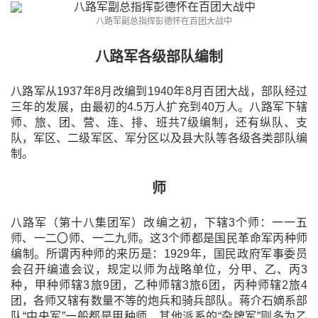
八路军副总指挥彭德怀在百团大战中
八路军各级部队编制
八路军从1937年8月改编到1940年8月百团大战，部队经过
三年的发展，由最初的4.5万人扩充到40万人。八路军下辖
师、旅、团、营、连、排、班共7级编制，还有纵队、支
队，军区、二级军区、军分区以及县大队等各级各类部队编
制。
师
八路军（第十八集团军）改编之初，下辖3个师：一一五
师、一二〇师、一二九师。这3个师都是国民革命军丙种师
编制。所谓丙种师的来历是：1929年，国民政府军事委员
会召开编遣会议，规定以师为战略单位，分甲、乙、丙3
种，甲种师辖3旅9团，乙种师辖3旅6团，丙种师辖2旅4
团，各师又辖有数量不等的炮兵和骑兵部队。蒋介石嫡系部
队“中央军”一般都是甲种师，其他派系的“杂牌军”则多为乙