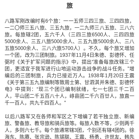
旅
八路军刚改编时有6个旅：一一五师三四三旅、三四四旅，
一二〇师三五八旅、三五九旅，一二九师三八五旅、三八六
旅。每旅辖2团，五六千人（三四三旅6500人、三四四旅
5000余人、三五八旅5000余人、三五九旅5000余人、三八
五旅5000余人、三八六旅5700人）。不久，每个旅又增加
一个团，改为三团制旅。1937年11月4日朱德、彭德怀、任
弼时《关于扩军问题的指示》中，提出“准备每旅改辖三个
团，更适宜于我军进行山地运动游击战争的战斗任务。”增
编后的三团制旅，兵力已接近万人。1938年1月20日王震
《关于第三五九旅编制等致周士第、甘泗淇并朱德、彭德怀
电》中提到：“现三个团已编制就绪，七一七团三千二百
人，平山团二千五百八十人，崞县团二千六百廿人，旅直一
千一百人，共九千四百人。”
以后八路军又在各师和军区之下增编了若干独立旅、新编
旅、警备旅、教导旅和骑兵旅等。每旅人数不等，少则两千
人，多则六七千。每个旅通常辖3团，个别还有辖4团的。徐
海东、陈赓、张宗逊、陈锡联、王震、杨勇、许世友、韩先