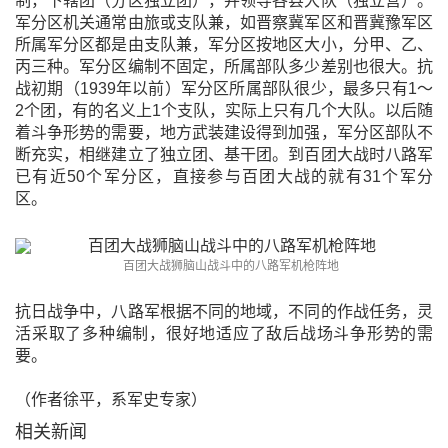
制，下辖团（分区独立团），并领导各县大队（独立营）。
军分区机关通常由旅或支队兼，如晋察冀军区和晋冀豫军区
所属军分区都是由支队兼，军分区按地区大小，分甲、乙、
丙三种。军分区编制不固定，所属部队多少差别也很大。抗
战初期（1939年以前）军分区所属部队很少，最多只有1～
2个团，有的名义上1个支队，实际上只有几个大队。以后随
着斗争形势的需要，地方武装建设得到加强，军分区部队不
断充实，相继建立了独立团、基干团。到百团大战时八路军
已有近50个军分区，直接参与百团大战的就有31个军分
区。
百团大战狮脑山战斗中的八路军机枪阵地
抗日战争中，八路军根据不同的地域，不同的作战任务，灵
活采取了多种编制，很好地适应了敌后战场斗争形势的需
要。
（作者徐平，系军史专家）
相关新闻