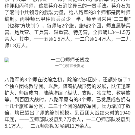
种师和丙种师，这是蒋介石消除异己的一贯手法。蒋介石为
了限制中共领导的武装力量，给八路军的3个师都是丙种师
编制。丙种师比甲种师兵员少一半，师至团采用“二二制”
（也称“方块制”），每师辖2个旅，旅辖2个团，师直属骑兵
营、炮兵营、工兵营、辎重营、特务营，全师编1.3～1.5万
余人。其中，一一五师1.5万人，一二〇师1.4万人，一二九
师1.3万人。
一二〇师师长贺龙
八路军的3个师在改编之初，除编2旅4团外，还额外编了1
个独立团或教导团。以后，随着抗战形势的发展，队伍迅速
扩大，师编成内，陆续增编了纵队、支队、独立旅、教导旅
等。到百团大战时，八路军原有的3个师，已发展成各拥有
十几个旅和军分区、二三十个团的战略军团，兵力增加了数
倍，均已超出了师的编制规模。到百团大战结束时的1940
年底，一一五师部队发展到7万余人，一二〇师部队发展到
5.1万人，一二九师部队发展到11万余人。