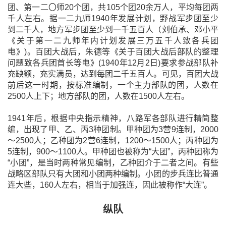
团、第一二〇师20个团，共105个团20余万人，平均每团两
千人左右。据一二九师1940年发展计划，野战军步团至少
到二千人，地方军步团至少到一千五百人（刘伯承、邓小平
《关于第一二九师年内计划发展三万五千人致各兵团
电》)。百团大战后，朱德等《关于百团大战后部队的整理
问题致各兵团首长等电》(1940年12月2日)要求参战部队补
充缺额，充实满员，达到每团二千五百人。可见，百团大战
前后这一时期，按标准编制，一个主力部队的团，人数在
2500人上下；地方部队的团，人数在1500人左右。
1941年后，根据中央指示精神，八路军各部队进行精简整
编，出现了甲、乙、丙3种团制。甲种团为3营9连制，2000
～2500人；乙种团为2营6连制，1200～1500人；丙种团为
5连制，900～1100人。甲种团也被称为“大团”，丙种团称为
“小团”，是当时两种常见编制，乙种团介于二者之间。有些
战略区部队只有大团和小团两种编制。小团的步兵连比普通
连大些，160人左右，相当于加强连，因此被称作“大连”。
纵队