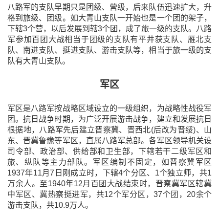
八路军的支队早期只是团级、营级，后来队伍迅速扩大，升
格到旅级、团级。如大青山支队一开始也是一个团的架子，
下辖3个营，以后发展到辖3个团，成了旅一级的支队。八路
军参加百团大战相当于团级的支队有平井获支队、雁北支
队、南进支队、挺进支队、游击支队等，相当于旅一级的支
队有大青山支队。
军区
军区是八路军按战略区域设立的一级组织，为战略性战役军
团。抗日战争时期，为广泛开展游击战争，建立和发展抗日
根据地，八路军先后建立晋察冀、晋西北(后改为晋绥)、山
东、晋冀鲁豫等军区，直属八路军总部。各军区领导机关设
司令部、政治部、供给部和卫生部，下辖若干二级军区和
旅、纵队等主力部队。军区编制不固定，如晋察冀军区
1937年11月7日刚成立时，下辖4个分区、1个独立师，共1
万余人。至1940年12月百团大战结束时，晋察冀军区辖冀
中军区、冀热察挺进军，共12个军分区，37个团，20余个
游击支队，共10.9万人。