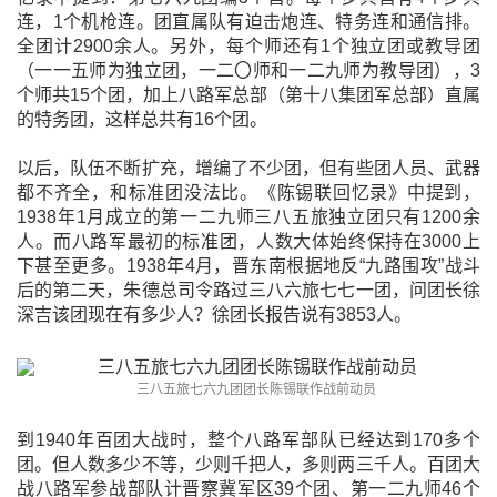
连，1个机枪连。团直属队有迫击炮连、特务连和通信排。
全团计2900余人。另外，每个师还有1个独立团或教导团
（一一五师为独立团，一二〇师和一二九师为教导团），3
个师共15个团，加上八路军总部（第十八集团军总部）直属
的特务团，这样总共有16个团。
以后，队伍不断扩充，增编了不少团，但有些团人员、武器
都不齐全，和标准团没法比。《陈锡联回忆录》中提到，
1938年1月成立的第一二九师三八五旅独立团只有1200余
人。而八路军最初的标准团，人数大体始终保持在3000上
下甚至更多。1938年4月，晋东南根据地反“九路围攻”战斗
后的第二天，朱德总司令路过三八六旅七七一团，问团长徐
深吉该团现在有多少人？徐团长报告说有3853人。
三八五旅七六九团团长陈锡联作战前动员
到1940年百团大战时，整个八路军部队已经达到170多个
团。但人数多少不等，少则千把人，多则两三千人。百团大
战八路军参战部队计晋察冀军区39个团、第一二九师46个