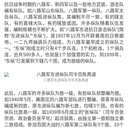
抗日战争时期的八路军、新四军以及一些地方武装、游击队
编有纵队。如八路军山东纵队、八路军第一纵队、八路军太
岳纵队、八路军挺进纵队等，其编制不尽一致，有的辖支
队，有的直辖大队，有的辖旅或团。许多纵队随着队伍发
展，编制规模也不断扩大。如“八路军东进抗日游击纵队”(简
称“东进纵队”“东纵”)，是1937年12月为开辟冀南抗日根据
地，一二九师抽调兵力组成，为八路军最早成立的纵队之
一。“东纵”刚成立时只有4个步兵连，1个机枪连，1个骑兵
连，总共500多人，也就是1个加强营的实力。到1939年，
“东纵”已发展到下辖几个团，成为旅级的纵队。
八路军东进纵队司令员陈再道
此后，八路军的许多纵队为旅一级，有些纵队就整编为旅。
如1940年5月，冀南区的八路军部队进行整编，原青年纵队
编成新四旅，原东进纵队编为新七旅，均辖3个团。也有的
纵队比旅高一级，如1939年6月成立的“张纵队”（司令员张
宗逊、政治委员张平化）起点就高，由独立第一旅和独立第
二旅组成。参加百团大战时八路军第二纵队有3个旅、10个