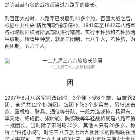
楚等赫赫有名的战将都当过八路军的旅长。
到百团大战时，八路军已发展到30多个旅。百团大战之后，
根据中共中央“精兵简政”指示精神，1941年至1942年八路军
各战略区陆续对所属部队进行精简，实行甲种旅和乙种旅两
种编制。所谓甲种旅，就是三团制，七八千人；乙种旅，为
两团制，五六千人。
一二九师三八六旅旅长陈赓
团
1937年8月八路军刚改编时，3个师下辖6个旅，每旅辖2
团，全师共12个标准团。每团下辖3个步兵营，另辖迫击
炮、重机枪、骑兵、通信等分队，一般为连或排。杨得志、
李天佑、杨成武、宋时轮、陈锡联等年轻战将就是八路军第
一批团长。当时除了宋时轮30岁，其他人只有20多岁，称
得上“白袍小将”。时任三八五旅七六九团团长的陈锡联在回
忆录中提到：第七六九团编3个营。每个步兵营有4个步兵