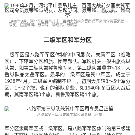
1940年8月，河北平山县吊儿庄，百团大战前夕晋察冀军区司令员聂荣臻与
战友，左起舒同、聂荣臻、杨成武、聂鹤亭
二级军区和军分区
二级军区是八路军军区体制的中间层次，隶属军区（战略
区），下辖军分区和旅、团等部队。军区机关一般由旅或纵
队兼，如第二纵队兼冀鲁豫军区，第三纵队兼冀中军区，太
岳纵队兼太岳军区。最早的二级军区是冀中军区，成立于
1938年4月。二级军区编制不统一，初期大多辖3～5个军分
区、1～2个旅，也有的部队多些，如1940年冬百团大战后
期，冀南军区辖3个旅，冀鲁豫军区辖4个旅。
八路军第三纵队兼冀中军区司令员吕正操
军分区隶属军区或二级军区，是八路军军区体制的第三级建