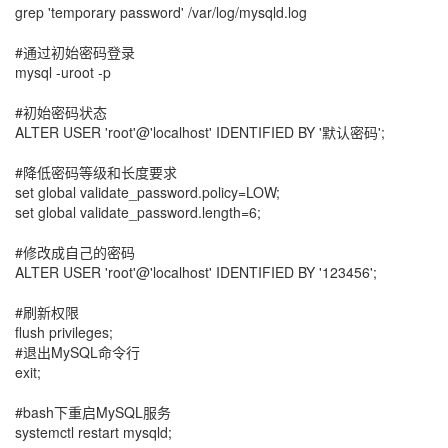
grep 'temporary password' /var/log/mysqld.log
#通过初始密码登录
mysql -uroot -p
#初始密码状态
ALTER USER 'root'@'localhost' IDENTIFIED BY '默认密码';
#降低密码等级和长度要求
set global validate_password.policy=LOW;
set global validate_password.length=6;
#修改成自己的密码
ALTER USER 'root'@'localhost' IDENTIFIED BY '123456';
#刷新权限
flush privileges;
#退出MySQL命令行
exit;
#bash下重启MySQL服务
systemctl restart mysqld;