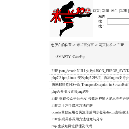
首页
|
新闻
|
米兰
|
军事
站内
搜
搜：
您所在的位置 ->
米兰百分百
->
网页技术
-> PHP
·SMARTY
·CakePhp
·PHP json_decode NULL失败4 JSON_ERROR_S
·php7.2 fpm,Linux-安装php7.2环境并配置nginx支持p
·腾讯邮箱超时Swift_TransportException in StreamBuff
·php合并图片背景png透明
·PHP-微信公众平台开发-接收用户输入消息类型并
·PHP之十六个魔术方法详解
·ucenter其他应用会员注册后同步登录discuz直接激
·PHP实现异步调用方法研究与分享
·php 生成短网址原理及代码