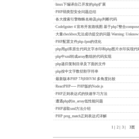
·linux下编译自己开发的php扩展
·PHP弱类型安全问题总结
·各大搜索引擎蜘蛛名称及php判断代码
·CodeIgniter 4 宣布开发路线图 基于php7整合compose
·大量checkbox无法成功提交的问题 Warning: Unknown: I
·PHP配置文件php-fpm的优化
·php用gd库原生代码文字水印和php图片水印实现代
·php中xml转成array数组的代码实现
·php递归复制目录及下面的文件
·php按中文字数切割字符串
·最新版本PHP 7与HHVM 多角度比较
·ReactPHP── PHP版的Node.js
·PHP正则表达式的快速学习方法
·遭遇php的in_array低性能问题
·PHP读取xml方法介绍
·PHP preg_match正则表达式详解
1
|
2
|
3
|
3页