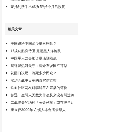
蒙托利沃手术成功 5到6个月后恢复
相关文章
美国退给中国多少辛丑赔款？
郑成功贴身侍卫 竟是黑人洋枪队
中国军人曾参加诺曼底登陆战
胡适谈热河失守：蒋介石误国不可恕
花园口决堤：淹死多少民众？
淞沪会战中日军的真实伤亡数
铁血社区网友对李鸿章左宗棠的评价
鲁迅一生骂人无数为什么从来没有骂过蒋
二战消失的纳粹「黄金列车」或在波兰瓦
距今仅3000年 左镇人非台湾最早人