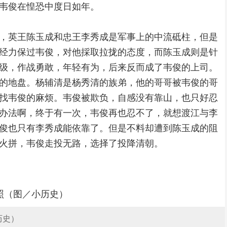
韦俊在惶恐中度日如年。
，英王陈玉成和忠王李秀成是军事上的中流砥柱，但是
经力保过韦俊，对他採取拉拢的态度，而陈玉成则是针
级，作战勇敢，年轻有为，后来反而成了韦俊的上司。
的地盘。杨辅清是杨秀清的族弟，他的哥哥被韦俊的哥
找韦俊的麻烦。韦俊被欺负，自感没有靠山，也只好忍
办法啊，终于有一次，韦俊再也忍不了，就想渡江与李
俊也只有李秀成能依靠了。但是不料却遭到陈玉成的阻
火拼，韦俊走投无路，选择了投降清朝。
历史）