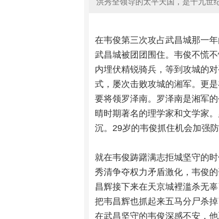
洪秀全领导的太平天国，是十九世纪
在韦俊第三次攻占武昌城那一年
武昌城被团团围住。韦俊不慌不
内埋伏精锐骑兵，等到攻城的对
式，屡次击败攻城的湘军。更是
要将领罗泽南。罗泽南是湘军的
晴时期著名的理学家和文学家。
沉。29岁的韦俊抓住机会加强
就在韦俊踌躇满志拒城坚守的时
秀清争夺权力矛盾激化，韦俊的
昌辉接下来在天京城裡滥杀无辜
把韦昌辉也抓起来五马分尸杀掉
在武昌坚守的韦俊深感不安，他