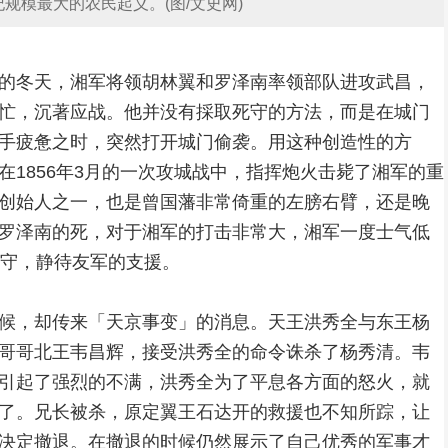
规模最大的农民起义。(图/文史网)
的冬天，湘军将领胡林翼和罗泽南率领部队进攻武昌，
忙，沉著应战。他并没有採取死守的方法，而是在城门
手疲惫之时，突然打开城门偷袭。用这种创造性的方
在1856年3月的一次攻城战中，指挥炮火击毙了湘军的重
创始人之一，也是曾国藩非常倚重的左膀右臂，还是晚
罗泽南的死，对于湘军的打击非常大，湘军一度士气低
防守，静待友军的支援。
候，却传来「天京事变」的消息。天王洪秀全与东王杨
哥哥北王韦昌辉，接受洪秀全的命令诛杀了杨秀清。韦
引起了强烈的不满，洪秀全为了平息各方面的怒火，就
了。兄长被杀，原定翼王石达开的救援也不知所踪，让
决定撤退。在撤退的时候仍然展示了自己优秀的军事才