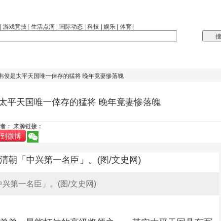
|
游戏竞技
|
生活点滴
|
国际动态
|
科技
|
娱乐
|
体育
|
弟韦俊是太平天国唯一倖存的猛将 晚年竟妻惨落魄
太平天国唯一倖存的猛将 晚年竟妻惨落魄
2 作者： 来源链接：
布到微博
兴第一名臣」。(图/文史网)