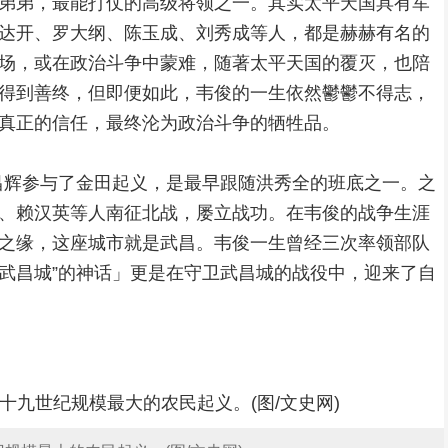
弟弟，最能打仗的高级将领之一。其实太平天国具有军
达开、罗大纲、陈玉成、刘秀成等人，都是赫赫有名的
场，或在政治斗争中蒙难，随著太平天国的覆灭，也陪
得到善终，但即便如此，韦俊的一生依然鬱鬱不得志，
真正的信任，最终沦为政治斗争的牺牲品。
韦昌辉参与了金田起义，是最早跟随洪秀全的班底之一。之
、赖汉英等人南征北战，屡立战功。在韦俊的战争生涯
之缘，这座城市就是武昌。韦俊一生曾经三次率领部队
武昌城”的神话」更是在守卫武昌城的战役中，迎来了自