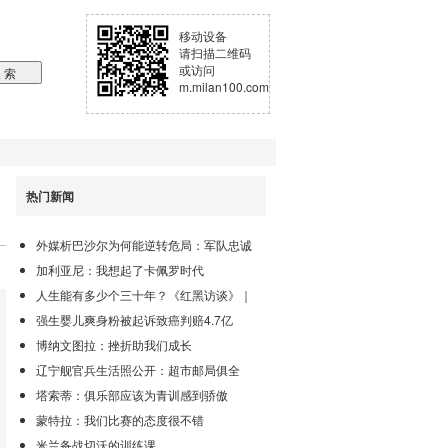
移动设备
请扫描二维码
或访问
m.milan100.com
热门新闻
外媒析巴沙尔为何能逆转危局：军队忠诚
加利亚尼：我想起了卡佩罗时代
人生能有多少个三十年？《红黑访谈》｜
强生婴儿爽身粉被起诉致癌判赔4.7亿
博纳文图拉：挫折助我们成长
辽宁舰官兵生活照公开：超市邮局俱全
塔索蒂：俱乐部应该为青训感到骄傲
蒙特拉：我们比赛的态度很不错
米兰备战切沃的训练课