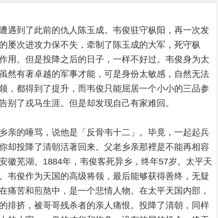
遭遇到了此前的仇人陈玉成。韦俊驻守枞阳，再一次发
的屡次进攻力保不失，牵制了陈玉成的大军，死守枞
作用。但是投降之后的日子，一样不好过。韦俊身为太
虽然有著卓越的军事才能，可是身份太敏感，自然无法
领，都得到了提升，而韦俊只能屈居一个小小的三品参
告别了戎马生涯。但是却发现自己有家难回。
乡亲的唾骂，说他是「反骨韦十二」。毕竟，一起起兵
你却投降了清朝活著回来。父老乡亲那裡是不能再相容
徽芜湖。1884年，韦俊客死异乡，终年57岁。太平天
。韦俊作为天国的高级将领，最后能够获得善终，无疑
在痛苦和煎熬中，是一个悲情人物。在太平天国内部，
的排挤，被哥哥残杀者的亲人痛恨。投降了清朝，同样