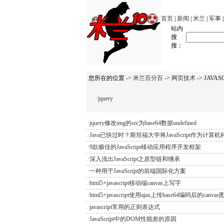
首页
|
新闻
|
米兰
|
军事
站内
搜
搜：
您所在的位置 ->
米兰百分百
->
网页技术
-> JAVAS
·jquery
·jquery修改img的src为base64数据undefined
·Java已快过时？斯坦福大学将JavaScript作为计算
·9款极佳的JavaScript移动应用程序开发框架
·深入浅出JavaScript之原型链和继承
·一种用于JavaScript的前端国际化方案
·html5+javascript移动端canvas上写字
·html5+javascript使用ajax上传base64编码后的canv
·javascript常用的正则表达式
·JavaScript中的DOM性能差的原因