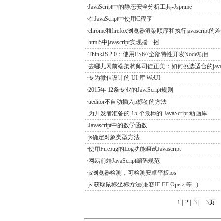
·JavaScript中的静态安全分析工具-Jsprime
·在JavaScript中使用C程序
·chrome和firefox浏览器渲染顺序和执行javascript的
·html5中javascript实现摇一摇
·ThinkJS 2.0：使用ES6/7全部特性开发Node项目
·去哪儿网前端架构师司徒正美：如何挑选适合的javasc
·专为微信设计的 UI 库 WeUI
·2015年 12条专业的JavaScript规则
·ueditor不自动插入p标签的方法
·为开发者准备的 15 个最棒的 JavaScript 动画库
·Javascript中的数学函数
·js确定对象类型方法
·使用Firebug的Log功能调试Javascript
·网易前端JavaScript编码规范
·js浏览器检测，可检测安卓平板ios
·js 获取鼠标坐标方法(兼容IE FF Opera 等...)
1
|
2
|
3
|
3页