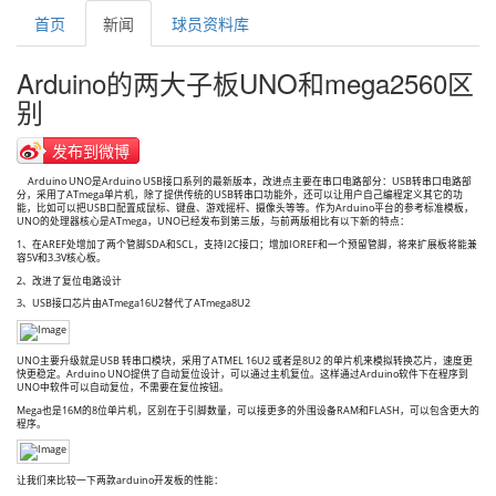
首页
新闻
球员资料库
Arduino的两大子板UNO和mega2560区
别
发布到微博
Arduino UNO是Arduino USB接口系列的最新版本，改进点主要在串口电路部分：USB转串口电路部
分，采用了ATmega单片机，除了提供传统的USB转串口功能外，还可以让用户自己编程定义其它的功
能，比如可以把USB口配置成鼠标、键盘、游戏摇杆、摄像头等等。作为Arduino平台的参考标准模板，
UNO的处理器核心是ATmega，UNO已经发布到第三版，与前两版相比有以下新的特点：
1、在AREF处增加了两个管脚SDA和SCL，支持I2C接口；增加IOREF和一个预留管脚，将来扩展板将能兼
容5V和3.3V核心板。
2、改进了复位电路设计
3、USB接口芯片由ATmega16U2替代了ATmega8U2
UNO主要升级就是USB 转串口模块，采用了ATMEL 16U2 或者是8U2 的单片机来模拟转换芯片，速度更
快更稳定。Arduino UNO提供了自动复位设计，可以通过主机复位。这样通过Arduino软件下在程序到
UNO中软件可以自动复位，不需要在复位按钮。
Mega也是16M的8位单片机，区别在于引脚数量，可以接更多的外围设备RAM和FLASH，可以包含更大的
程序。
让我们来比较一下两款arduino开发板的性能：