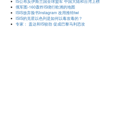
IS公布反伊斯兰国全球盟军 中国大陆和台湾上榜
俄军图-160轰炸IS绕行欧洲的地图
ISIS放弃脸书Instagram 改用推特twi
ISIS的克星以色列是如何以毒攻毒的？
专家： 盖达和IS较劲 促成巴黎马利恐攻