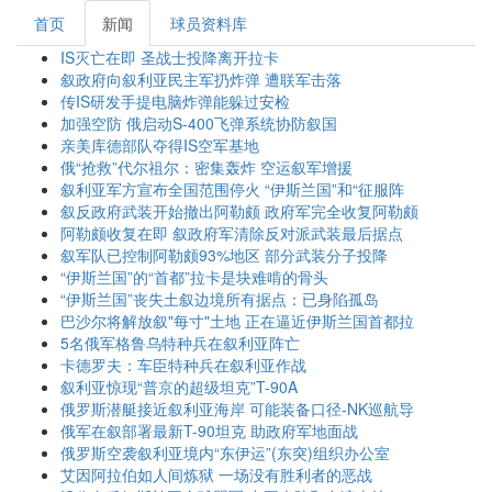
首页
新闻
球员资料库
IS灭亡在即 圣战士投降离开拉卡
叙政府向叙利亚民主军扔炸弹 遭联军击落
传IS研发手提电脑炸弹能躲过安检
加强空防 俄启动S-400飞弹系统协防叙国
亲美库德部队夺得IS空军基地
俄“抢救”代尔祖尔：密集轰炸 空运叙军增援
叙利亚军方宣布全国范围停火 “伊斯兰国”和“征服阵
叙反政府武装开始撤出阿勒颇 政府军完全收复阿勒颇
阿勒颇收复在即 叙政府军清除反对派武装最后据点
叙军队已控制阿勒颇93%地区 部分武装分子投降
“伊斯兰国”的“首都”拉卡是块难啃的骨头
“伊斯兰国”丧失土叙边境所有据点：已身陷孤岛
巴沙尔将解放叙"每寸"土地 正在逼近伊斯兰国首都拉
5名俄军格鲁乌特种兵在叙利亚阵亡
卡德罗夫：车臣特种兵在叙利亚作战
叙利亚惊现“普京的超级坦克”T-90A
俄罗斯潜艇接近叙利亚海岸 可能装备口径-NK巡航导
俄军在叙部署最新T-90坦克 助政府军地面战
俄罗斯空袭叙利亚境内“东伊运”(东突)组织办公室
艾因阿拉伯如人间炼狱 一场没有胜利者的恶战