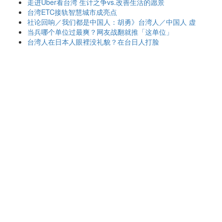
走进Uber看台湾 生计之争vs.改善生活的愿景
台湾ETC接轨智慧城市成亮点
社论回响／我们都是中国人：胡勇》台湾人／中国人 虚
当兵哪个单位过最爽？网友战翻就推「这单位」
台湾人在日本人眼裡没礼貌？在台日人打脸